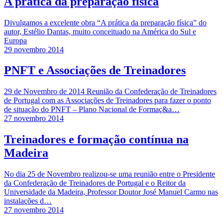
A prática da preparação física
Divulgamos a excelente obra “A prática da preparação física” do
autor, Estélio Dantas, muito conceituado na América do Sul e
Europa
29 novembro 2014
PNFT e Associações de Treinadores
29 de Novembro de 2014 Reunião da Confederação de Treinadores
de Portugal com as Associações de Treinadores para fazer o ponto
de situação do PNFT – Plano Nacional de Formaç&a…
27 novembro 2014
Treinadores e formação contínua na
Madeira
No dia 25 de Novembro realizou-se uma reunião entre o Presidente
da Confederação de Treinadores de Portugal e o Reitor da
Universidade da Madeira, Professor Doutor José Manuel Carmo nas
instalações d…
27 novembro 2014