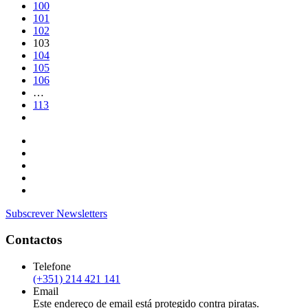
100
101
102
103
104
105
106
…
113
Subscrever Newsletters
Contactos
Telefone
(+351) 214 421 141
Email
Este endereço de email está protegido contra piratas.