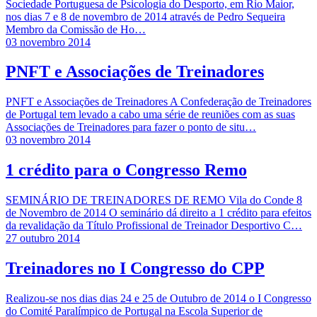
Sociedade Portuguesa de Psicologia do Desporto, em Rio Maior,
nos dias 7 e 8 de novembro de 2014 através de Pedro Sequeira
Membro da Comissão de Ho…
03 novembro 2014
PNFT e Associações de Treinadores
PNFT e Associações de Treinadores A Confederação de Treinadores
de Portugal tem levado a cabo uma série de reuniões com as suas
Associações de Treinadores para fazer o ponto de situ…
03 novembro 2014
1 crédito para o Congresso Remo
SEMINÁRIO DE TREINADORES DE REMO Vila do Conde 8
de Novembro de 2014 O seminário dá direito a 1 crédito para efeitos
da revalidação da Título Profissional de Treinador Desportivo C…
27 outubro 2014
Treinadores no I Congresso do CPP
Realizou-se nos dias dias 24 e 25 de Outubro de 2014 o I Congresso
do Comité Paralímpico de Portugal na Escola Superior de