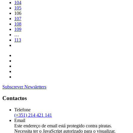
104
105
106
107
108
109
…
113
Subscrever Newsletters
Contactos
Telefone
(+351) 214 421 141
Email
Este endereço de email está protegido contra piratas.
Necessita ter o JavaScript autorizado para o visualizar.