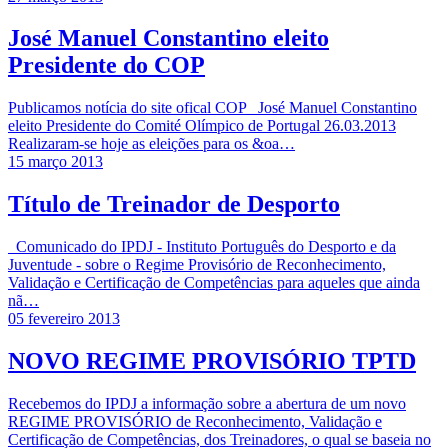
José Manuel Constantino eleito
Presidente do COP
Publicamos notícia do site ofical COP José Manuel Constantino
eleito Presidente do Comité Olímpico de Portugal 26.03.2013
Realizaram-se hoje as eleições para os &oa…
15 março 2013
Título de Treinador de Desporto
Comunicado do IPDJ - Instituto Português do Desporto e da
Juventude - sobre o Regime Provisório de Reconhecimento,
Validação e Certificação de Competências para aqueles que ainda
nã…
05 fevereiro 2013
NOVO REGIME PROVISÓRIO TPTD
Recebemos do IPDJ a informação sobre a abertura de um novo
REGIME PROVISÓRIO de Reconhecimento, Validação e
Certificação de Competências, dos Treinadores, o qual se baseia no