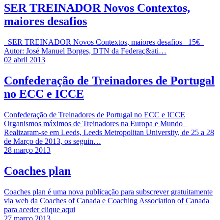
SER TREINADOR Novos Contextos,
maiores desafios
SER TREINADOR Novos Contextos, maiores desafios 15€
Autor: José Manuel Borges, DTN da Federaç&ati…
02 abril 2013
Confederação de Treinadores de Portugal
no ECC e ICCE
Confederação de Treinadores de Portugal no ECC e ICCE
Organismos máximos de Treinadores na Europa e Mundo
Realizaram-se em Leeds, Leeds Metropolitan University, de 25 a 28
de Março de 2013, os seguin…
28 março 2013
Coaches plan
Coaches plan é uma nova publicação para subscrever gratuitamente
via web da Coaches of Canada e Coaching Association of Canada
para aceder clique aqui
27 março 2013