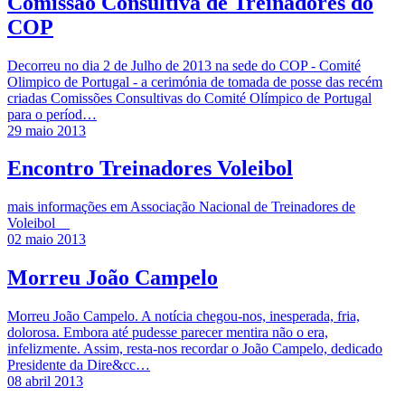
Comissão Consultiva de Treinadores do
COP
Decorreu no dia 2 de Julho de 2013 na sede do COP - Comité
Olimpico de Portugal - a cerimónia de tomada de posse das recém
criadas Comissões Consultivas do Comité Olímpico de Portugal
para o períod…
29 maio 2013
Encontro Treinadores Voleibol
mais informações em Associação Nacional de Treinadores de
Voleibol
02 maio 2013
Morreu João Campelo
Morreu João Campelo. A notícia chegou-nos, inesperada, fria,
dolorosa. Embora até pudesse parecer mentira não o era,
infelizmente. Assim, resta-nos recordar o João Campelo, dedicado
Presidente da Dire&cc…
08 abril 2013