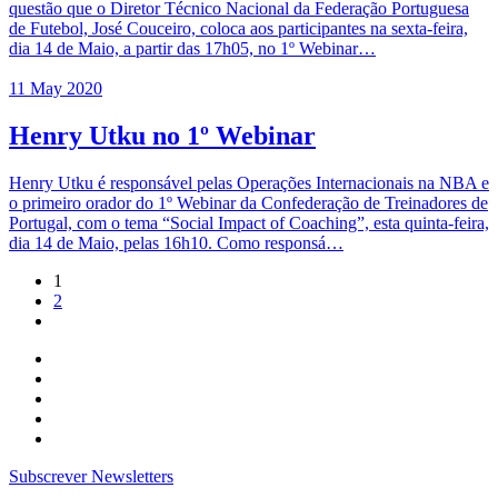
questão que o Diretor Técnico Nacional da Federação Portuguesa
de Futebol, José Couceiro, coloca aos participantes na sexta-feira,
dia 14 de Maio, a partir das 17h05, no 1º Webinar…
11 May 2020
Henry Utku no 1º Webinar
Henry Utku é responsável pelas Operações Internacionais na NBA e
o primeiro orador do 1º Webinar da Confederação de Treinadores de
Portugal, com o tema “Social Impact of Coaching”, esta quinta-feira,
dia 14 de Maio, pelas 16h10. Como responsá…
1
2
Subscrever Newsletters