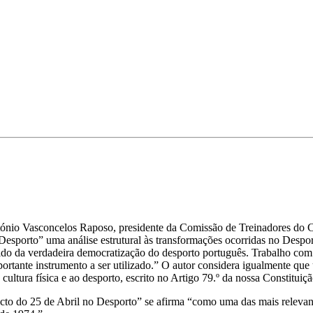
ónio Vasconcelos Raposo, presidente da Comissão de Treinadores do Com
esporto” uma análise estrutural às transformações ocorridas no Despo
tido da verdadeira democratização do desporto português. Trabalho com 
mportante instrumento a ser utilizado.” O autor considera igualmente que
ultura física e ao desporto, escrito no Artigo 79.º da nossa Constituiçã
to do 25 de Abril no Desporto” se afirma “como uma das mais relevante