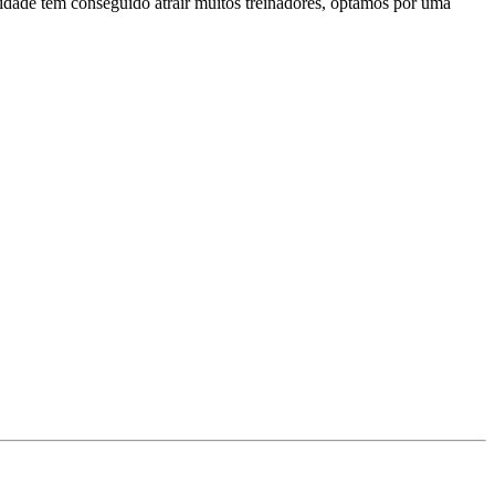
dade tem conseguido atrair muitos treinadores, optámos por uma