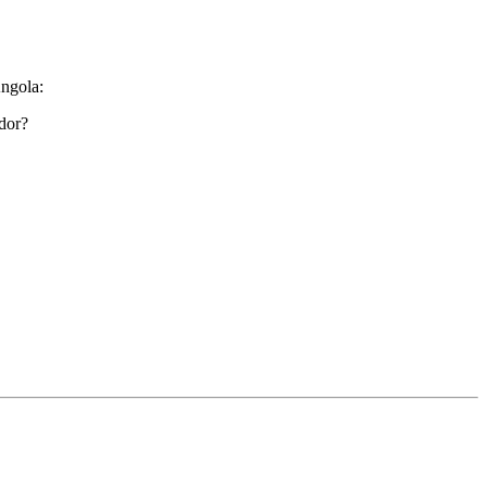
ngola:
ador?