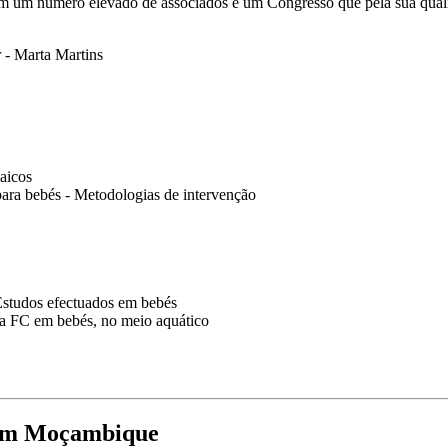
m um número elevado de associados e um Congresso que pela sua quali
 - Marta Martins
aicos
para bebés - Metodologias de intervenção
Estudos efectuados em bebés
da FC em bebés, no meio aquático
 em Moçambique