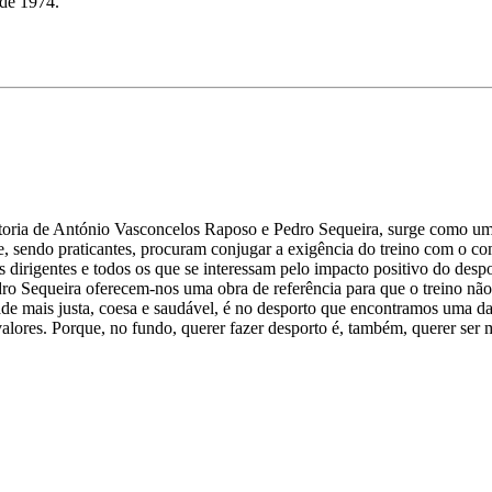
 de 1974.”
autoria de António Vasconcelos Raposo e Pedro Sequeira, surge como u
, sendo praticantes, procuram conjugar a exigência do treino com o co
 os dirigentes e todos os que se interessam pelo impacto positivo do de
o Sequeira oferecem-nos uma obra de referência para que o treino não 
 mais justa, coesa e saudável, é no desporto que encontramos uma das 
 valores. Porque, no fundo, querer fazer desporto é, também, querer se