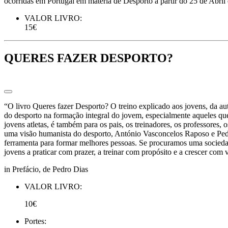
ocorridas em Portugal em matéria de Desporto a partir do 25 de Abril
VALOR LIVRO:
15€
QUERES FAZER DESPORTO?
“O livro Queres fazer Desporto? O treino explicado aos jovens, da 
do desporto na formação integral do jovem, especialmente aqueles que
jovens atletas, é também para os pais, os treinadores, os professores,
uma visão humanista do desporto, António Vasconcelos Raposo e Pedr
ferramenta para formar melhores pessoas. Se procuramos uma sociedade
jovens a praticar com prazer, a treinar com propósito e a crescer com
in Prefácio, de Pedro Dias
VALOR LIVRO:
10€
Portes: