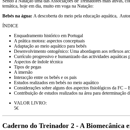
Sendo a Natação uma das Associações de Treinadores mais ativas, co
temática, hoje em dia, muito em voga na Natação:
Bebés na água:
A descoberta do meio pela educação aquática, Autor
ÍNDICE
Enquadramento histórico em Portugal
A prática motora: aspectos conceptuais
Adaptação ao meio aquático para bebés
Desenvolvimento ontogénico: Uma abordagem aos reflexos arc
Currículo progressivo e humanizado das actividades aquáticas 
Aspectos de índole técnica
Tipos de pegas
A imersão
Interacção entre os bebés e os pais
Estudos realizados em bebés no meio aquático
Considerações sobre alguns dos aspectos fisiológicos da FC – 
Contribuição de estudos realizados na área para determinação 
VALOR LIVRO:
5€
Caderno do Treinador 2 - A Biomecânica