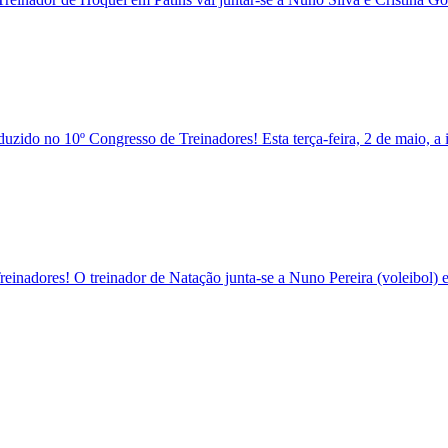
o no 10º Congresso de Treinadores! Esta terça-feira, 2 de maio, a insc
reinadores! O treinador de Natação junta-se a Nuno Pereira (voleibol)