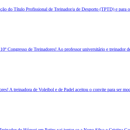
ação do Título Profissional de Treinador/a de Desporto (TPTD) e para 
0º Congresso de Treinadores! Ao professor universitário e treinador d
s! A treinadora de Voleibol e de Padel aceitou o convite para ser mod
einador de Hóquei em Patins vai juntar-se a Nuno Silva e Cristina Gome