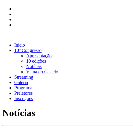
Inicio
10º Congresso
Apresentação
10 edições
Notícias
Viana do Castelo
Streaming
Galeria
Programa
Preletores
Inscrições
Notícias