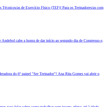
os Técnicos/as de Exercício Físico (TEF)! Para os Treinadores/as com
e Andebol cabe a honra de dar início ao segundo dia de Congresso e,
eradora do 6º painel "Ser Treinador"! Ana Rita Gomes vai abrir o
s para falar sobre como trabalhar com jovens atletas até à idade