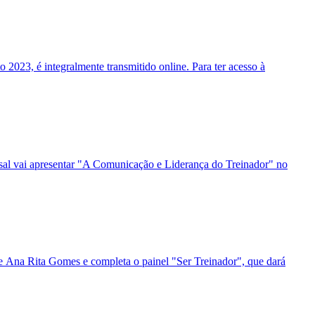
 2023, é integralmente transmitido online. Para ter acesso à
tsal vai apresentar "A Comunicação e Liderança do Treinador" no
 e Ana Rita Gomes e completa o painel "Ser Treinador", que dará