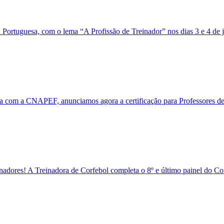
Portuguesa, com o lema “A Profissão de Treinador” nos dias 3 e 4 de
ria com a CNAPEF, anunciamos agora a certificação para Professores 
adores! A Treinadora de Corfebol completa o 8º e último painel do Co