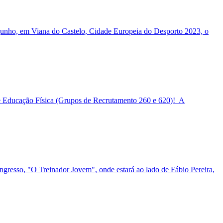
 junho, em Viana do Castelo, Cidade Europeia do Desporto 2023, o
de Educação Física (Grupos de Recrutamento 260 e 620)! A
ngresso, "O Treinador Jovem", onde estará ao lado de Fábio Pereira,