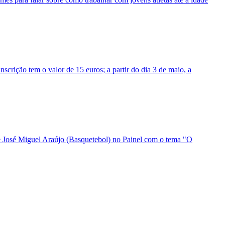
rição tem o valor de 15 euros; a partir do dia 3 de maio, a
 e José Miguel Araújo (Basquetebol) no Painel com o tema "O