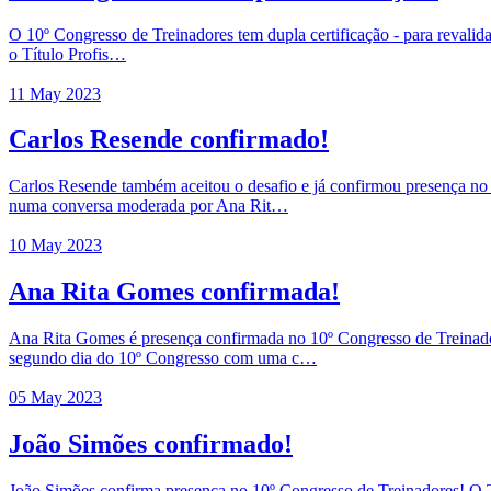
O 10º Congresso de Treinadores tem dupla certificação - para revalid
o Título Profis…
11 May 2023
Carlos Resende confirmado!
Carlos Resende também aceitou o desafio e já confirmou presença no 1
numa conversa moderada por Ana Rit…
10 May 2023
Ana Rita Gomes confirmada!
Ana Rita Gomes é presença confirmada no 10º Congresso de Treinadore
segundo dia do 10º Congresso com uma c…
05 May 2023
João Simões confirmado!
João Simões confirma presença no 10º Congresso de Treinadores! O Tr