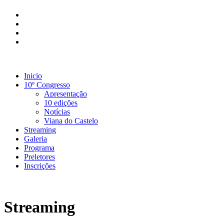
Inicio
10º Congresso
Apresentação
10 edições
Notícias
Viana do Castelo
Streaming
Galeria
Programa
Preletores
Inscrições
Streaming