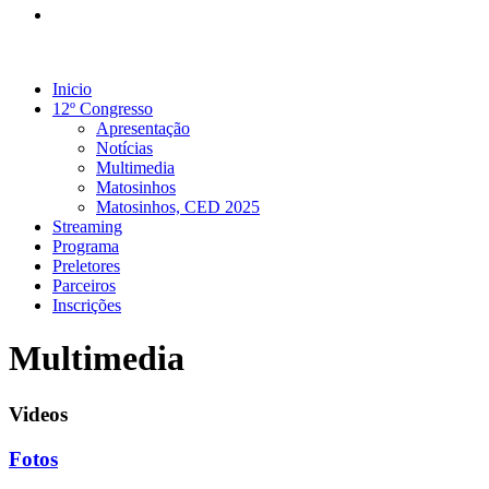
Inicio
12º Congresso
Apresentação
Notícias
Multimedia
Matosinhos
Matosinhos, CED 2025
Streaming
Programa
Preletores
Parceiros
Inscrições
Multimedia
Videos
Fotos