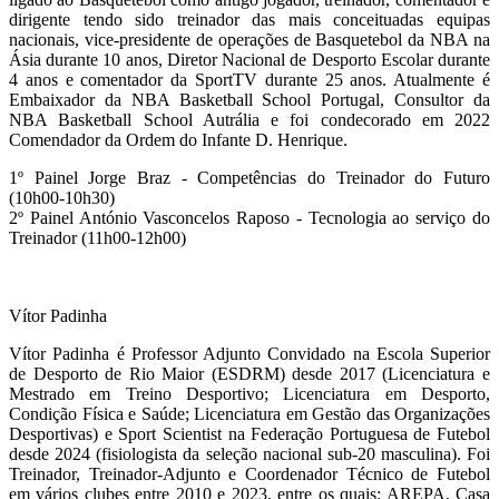
dirigente tendo sido treinador das mais conceituadas equipas
nacionais, vice-presidente de operações de Basquetebol da NBA na
Ásia durante 10 anos, Diretor Nacional de Desporto Escolar durante
4 anos e comentador da SportTV durante 25 anos. Atualmente é
Embaixador da NBA Basketball School Portugal, Consultor da
NBA Basketball School Autrália e foi condecorado em 2022
Comendador da Ordem do Infante D. Henrique.
1º Painel Jorge Braz - Competências do Treinador do Futuro
(10h00-10h30)
2º Painel António Vasconcelos Raposo - Tecnologia ao serviço do
Treinador (11h00-12h00)
Vítor Padinha
Vítor Padinha é Professor Adjunto Convidado na Escola Superior
de Desporto de Rio Maior (ESDRM) desde 2017 (Licenciatura e
Mestrado em Treino Desportivo; Licenciatura em Desporto,
Condição Física e Saúde; Licenciatura em Gestão das Organizações
Desportivas) e Sport Scientist na Federação Portuguesa de Futebol
desde 2024 (fisiologista da seleção nacional sub-20 masculina). Foi
Treinador, Treinador-Adjunto e Coordenador Técnico de Futebol
em vários clubes entre 2010 e 2023, entre os quais: AREPA, Casa