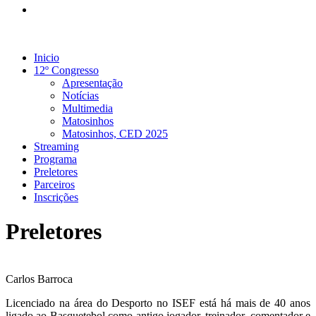
Inicio
12º Congresso
Apresentação
Notícias
Multimedia
Matosinhos
Matosinhos, CED 2025
Streaming
Programa
Preletores
Parceiros
Inscrições
Preletores
Carlos Barroca
Licenciado na área do Desporto no ISEF está há mais de 40 anos
ligado ao Basquetebol como antigo jogador, treinador, comentador e