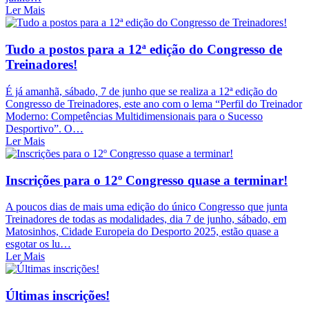
Ler Mais
Tudo a postos para a 12ª edição do Congresso de
Treinadores!
É já amanhã, sábado, 7 de junho que se realiza a 12ª edição do
Congresso de Treinadores, este ano com o lema “Perfil do Treinador
Moderno: Competências Multidimensionais para o Sucesso
Desportivo”. O…
Ler Mais
Inscrições para o 12º Congresso quase a terminar!
A poucos dias de mais uma edição do único Congresso que junta
Treinadores de todas as modalidades, dia 7 de junho, sábado, em
Matosinhos, Cidade Europeia do Desporto 2025, estão quase a
esgotar os lu…
Ler Mais
Últimas inscrições!