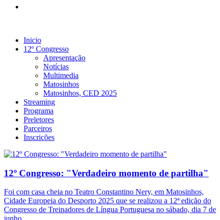
Inicio
12º Congresso
Apresentação
Notícias
Multimedia
Matosinhos
Matosinhos, CED 2025
Streaming
Programa
Preletores
Parceiros
Inscrições
12º Congresso: "Verdadeiro momento de partilha"
Foi com casa cheia no Teatro Constantino Nery, em Matosinhos,
Cidade Europeia do Desporto 2025 que se realizou a 12ª edição do
Congresso de Treinadores de Língua Portuguesa no sábado, dia 7 de
junho…