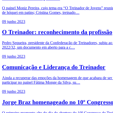
O painel Moniz Pereira, cujo tema era “O Treinador de Jovens” reun
de hóquei em patins; Cristina Gomes, treinado…
09 junho 2023
O Treinador: reconhecimento da profissão
Pedro Sequeira, presidente da Confederação de Treinadores, subiu ao 
2022/32, um documento em aberto para a c…
09 junho 2023
Comunicação e Liderança do Treinador
Ainda a recuperar das emoções da homenagem de que acabara de ser pro
participar no painel Fátima Monge da Silva, su…
09 junho 2023
Jorge Braz homenageado no 10º Congress
O primeiro momento alto do dia de abertura do 10º Congresso de Tre