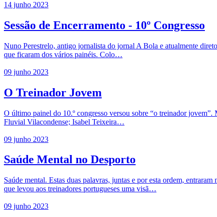
14 junho 2023
Sessão de Encerramento - 10º Congresso
Nuno Perestrelo, antigo jornalista do jornal A Bola e atualmente diret
que ficaram dos vários painéis. Colo…
09 junho 2023
O Treinador Jovem
O último painel do 10.º congresso versou sobre “o treinador jovem”. 
Fluvial Vilacondense; Isabel Teixeira…
09 junho 2023
Saúde Mental no Desporto
Saúde mental. Estas duas palavras, juntas e por esta ordem, entrar
que levou aos treinadores portugueses uma visã…
09 junho 2023