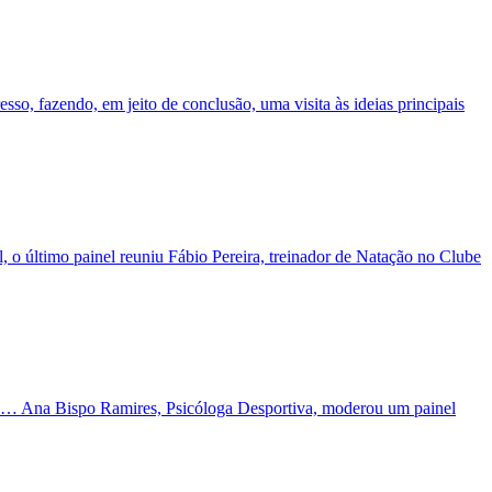
sso, fazendo, em jeito de conclusão, uma visita às ideias principais
 o último painel reuniu Fábio Pereira, treinador de Natação no Clube
emas… Ana Bispo Ramires, Psicóloga Desportiva, moderou um painel