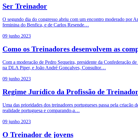
Ser Treinador
O segundo dia do congresso abriu com um encontro moderado por Ana R
feminina do Benfica, e de Carlos Resende…
09 junho 2023
Como os Treinadores desenvolvem as comp
Com a moderação de Pedro Sequeira, presidente da Confederação de 
na DLA Piper, e João André Gonçalves, Consultor…
09 junho 2023
Regime Jurídico da Profissão de Treinado
Uma das prioridades dos treinadores portugueses passa pela criação de
realidade portuguesa e comparando-a…
09 junho 2023
O Treinador de jovens