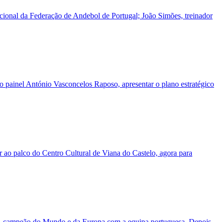
ional da Federação de Andebol de Portugal; João Simões, treinador
o painel António Vasconcelos Raposo, apresentar o plano estratégico
r ao palco do Centro Cultural de Viana do Castelo, agora para
sal, campeão do Mundo e da Europa com a equipa portuguesa. Depois