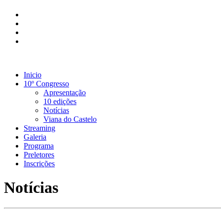
Inicio
10º Congresso
Apresentação
10 edições
Notícias
Viana do Castelo
Streaming
Galeria
Programa
Preletores
Inscrições
Notícias