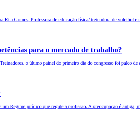
ita Gomes, Professora de educação física/ treinadora de voleibol e co
etências para o mercado de trabalho?
Treinadores, o último painel do primeiro dia do congresso foi palco
r
 um Regime jurídico que regule a profissão. A preocupação é antiga, mas