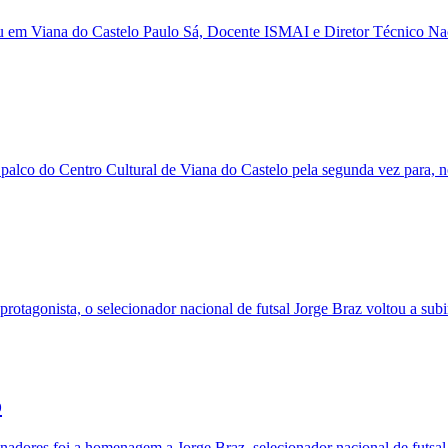
iu em Viana do Castelo Paulo Sá, Docente ISMAI e Diretor Técnico Nac
palco do Centro Cultural de Viana do Castelo pela segunda vez para, n
tagonista, o selecionador nacional de futsal Jorge Braz voltou a subi
o
inadores foi a homenagem a Jorge Braz, selecionador nacional de fut