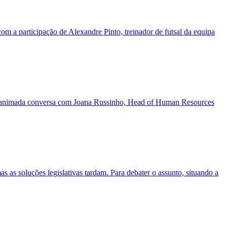
m a participação de Alexandre Pinto, treinador de futsal da equipa
 de animada conversa com Joana Russinho, Head of Human Resources
 as soluções legislativas tardam. Para debater o assunto, situando a