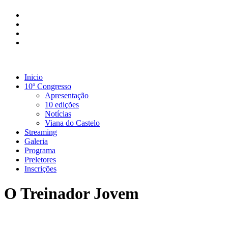
Inicio
10º Congresso
Apresentação
10 edições
Notícias
Viana do Castelo
Streaming
Galeria
Programa
Preletores
Inscrições
O Treinador Jovem