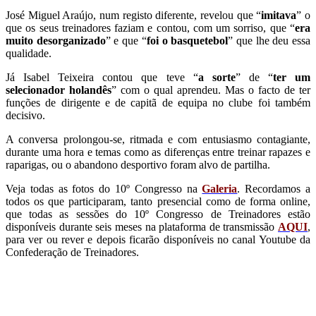
José Miguel Araújo, num registo diferente, revelou que “
imitava
” o
que os seus treinadores faziam e contou, com um sorriso, que “
era
muito desorganizado
” e que “
foi o basquetebol
” que lhe deu essa
qualidade.
Já Isabel Teixeira contou que teve “
a sorte
” de “
ter um
selecionador holandês
” com o qual aprendeu. Mas o facto de ter
funções de dirigente e de capitã de equipa no clube foi também
decisivo.
A conversa prolongou-se, ritmada e com entusiasmo contagiante,
durante uma hora e temas como as diferenças entre treinar rapazes e
raparigas, ou o abandono desportivo foram alvo de partilha.
Veja todas as fotos do 10º Congresso na
Galeria
. Recordamos a
todos os que participaram, tanto presencial como de forma online,
que todas as sessões do 10º Congresso de Treinadores estão
disponíveis durante seis meses na plataforma de transmissão
AQUI
,
para ver ou rever e depois ficarão disponíveis no canal Youtube da
Confederação de Treinadores.