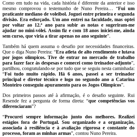
Como em tudo na vida, cada história é diferente da anterior e isso
mesmo comprovou o testemunho de Nuno Pereira… “
Fui um
praticante mediano de voleibol. Joguei entre primeira e segunda
divisão. Era esforçado. Um ano entrei na faculdade, mas optei
por voltar ao 12.ª ano para subir as notas e sugeriram-me
ajudar no mini-vólei. Assim fiz e com 18 anos iniciei-me, ainda
sem curso, que viria a tirar apenas no ano seguinte
”.
Também há quem assuma o desafio por necessidades financeiras.
Que o diga Nuno Pereira: “
Era atleta de alto rendimento e lutava
por jogos olímpicos. Tive de entrar no mercado de trabalho
para fazer face às despesas e comecei como treinador-adjunto
”,
partilhou, congratulando-se por tudo que se seguiu nesta caminhada:
“
Foi tudo muito rápido. Há 6 anos, passei a ser treinador
principal e diretor técnico e logo no segundo ano a Catarina
Monteiro conseguiu apuramento para os Jogos Olímpicos
”.
Dos primeiros passos até à afirmação, é o desafio seguinte. Rui
Resende fez a pergunta de forma direta: “
que competências vos
diferenciaram
”?
“
Procurei sempre informação junto dos melhores. Realizei
estágios fora de Portugal. Sou organizado e a organização,
associada à resiliência e à avaliação rigorosa e constante do
processo, foram as minhas armas
”, contou Nuno Pereira.