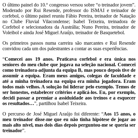
O último painel do 10.º congresso versou sobre “o treinador jovem”.
Moderado por Rui Resende, professor do ISMAI e treinador de
corfebol, o último painel reuniu Fábio Pereira, treinador de Natação
no Clube Fluvial Vilacondense; Isabel Teixeira, treinadora de
Corfebol e selecionadora da Austrália; Nuno Pereira, treinador de
Voleibol e ainda José Miguel Araújo, treinador de Basquetebol.
Os primeiros passos numa carreira são marcantes e Rui Resende
convidou cada um dos palestrantes a contar as suas experiências.
“
Comecei aos 19 anos. Praticava corfebol e era única nos
seniores do meu clube que jogava na seleção nacional. Comecei
como treinadora-adjunta da equipa B, mas pouco depois tive de
assumir a equipa. Eram meus amigos, colegas de faculdade e
até a minha treinadora na equipa era minha jogadora. Eram
todos mais velhos. A solução foi liderar pelo exemplo. Temos de
ser honestos, estabelecer critérios e aplicá-los. Eu, por exemplo,
decidi passar a premiar a assiduidade aos treinos e a esquecer
os resultados…
”, partilhou Isabel Teixeira.
O percurso de José Miguel Araújo foi diferente: “
Aos 15 anos, o
meu treinador disse-me que eu não tinha hipótese de jogar ao
mais alto nível, mas dois dias depois perguntou-me se queria ser
treinador
”.