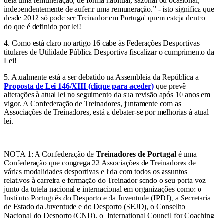
dela uma remuneração, de forma habitual, sazonal ou ocasional,
independentemente de auferir uma remuneração.” - isto significa que
desde 2012 só pode ser Treinador em Portugal quem esteja dentro
do que é definido por lei!
4. Como está claro no artigo 16 cabe às Federações Desportivas
titulares de Utilidade Pública Desportiva fiscalizar o cumprimento da
Lei!
5. Atualmente está a ser debatido na Assembleia da República a
Proposta de Lei 146/XIII (clique para aceder)
que prevê
alterações à atual lei no seguimento da sua revisão após 10 anos em
vigor. A Confederação de Treinadores, juntamente com as
Associações de Treinadores, está a debater-se por melhorias à atual
lei.
NOTA 1: A Confederação de
Treinadores de Portugal
é uma
Confederação que congrega 22 Associações de Treinadores de
várias modalidades desportivas e lida com todos os assuntos
relativos à carreira e formação do Treinador sendo o seu porta voz
junto da tutela nacional e internacional em organizações como: o
Instituto Português do Desporto e da Juventude (IPDJ), a Secretaria
de Estado da Juventude e do Desporto (SEJD), o Conselho
Nacional do Desporto (CND), o International Council for Coaching