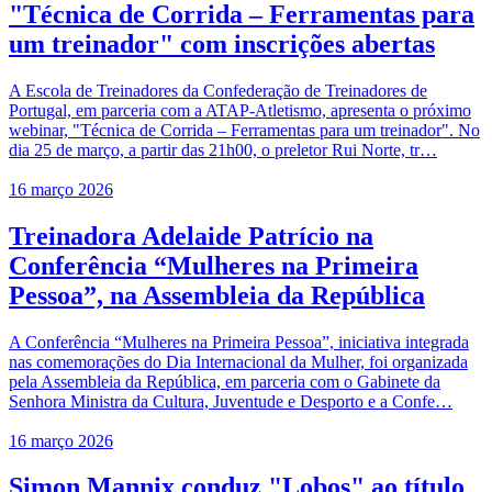
"Técnica de Corrida – Ferramentas para
um treinador" com inscrições abertas
A Escola de Treinadores da Confederação de Treinadores de
Portugal, em parceria com a ATAP-Atletismo, apresenta o próximo
webinar, "Técnica de Corrida – Ferramentas para um treinador". No
dia 25 de março, a partir das 21h00, o preletor Rui Norte, tr…
16 março 2026
Treinadora Adelaide Patrício na
Conferência “Mulheres na Primeira
Pessoa”, na Assembleia da República
A Conferência “Mulheres na Primeira Pessoa”, iniciativa integrada
nas comemorações do Dia Internacional da Mulher, foi organizada
pela Assembleia da República, em parceria com o Gabinete da
Senhora Ministra da Cultura, Juventude e Desporto e a Confe…
16 março 2026
Simon Mannix conduz "Lobos" ao título