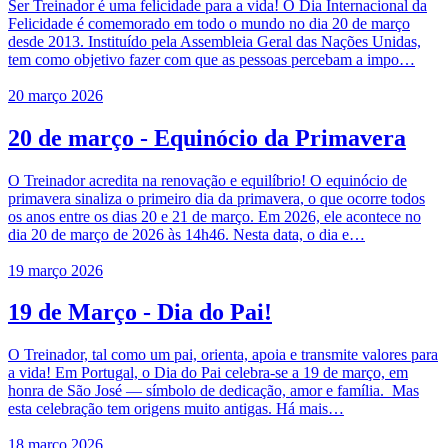
Ser Treinador é uma felicidade para a vida! O Dia Internacional da
Felicidade é comemorado em todo o mundo no dia 20 de março
desde 2013. Instituído pela Assembleia Geral das Nações Unidas,
tem como objetivo fazer com que as pessoas percebam a impo…
20 março 2026
20 de março - Equinócio da Primavera
O Treinador acredita na renovação e equilíbrio! O equinócio de
primavera sinaliza o primeiro dia da primavera, o que ocorre todos
os anos entre os dias 20 e 21 de março. Em 2026, ele acontece no
dia 20 de março de 2026 às 14h46. Nesta data, o dia e…
19 março 2026
19 de Março - Dia do Pai!
O Treinador, tal como um pai, orienta, apoia e transmite valores para
a vida! Em Portugal, o Dia do Pai celebra-se a 19 de março, em
honra de São José — símbolo de dedicação, amor e família. Mas
esta celebração tem origens muito antigas. Há mais…
18 março 2026