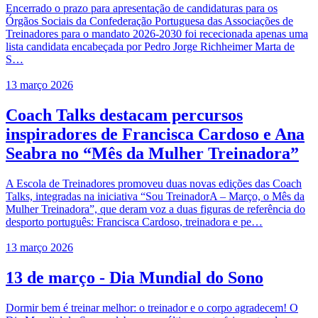
Encerrado o prazo para apresentação de candidaturas para os
Órgãos Sociais da Confederação Portuguesa das Associações de
Treinadores para o mandato 2026-2030 foi rececionada apenas uma
lista candidata encabeçada por Pedro Jorge Richheimer Marta de
S…
13 março 2026
Coach Talks destacam percursos
inspiradores de Francisca Cardoso e Ana
Seabra no “Mês da Mulher Treinadora”
A Escola de Treinadores promoveu duas novas edições das Coach
Talks, integradas na iniciativa “Sou TreinadorA – Março, o Mês da
Mulher Treinadora”, que deram voz a duas figuras de referência do
desporto português: Francisca Cardoso, treinadora e pe…
13 março 2026
13 de março - Dia Mundial do Sono
Dormir bem é treinar melhor: o treinador e o corpo agradecem! O