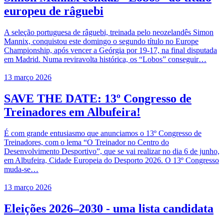
europeu de râguebi
A seleção portuguesa de râguebi, treinada pelo neozelandês Simon
Mannix, conquistou este domingo o segundo título no Europe
Championship, após vencer a Geórgia por 19-17, na final disputada
em Madrid. Numa reviravolta histórica, os “Lobos” conseguir…
13 março 2026
SAVE THE DATE: 13º Congresso de
Treinadores em Albufeira!
É com grande entusiasmo que anunciamos o 13º Congresso de
Treinadores, com o lema “O Treinador no Centro do
Desenvolvimento Desportivo”, que se vai realizar no dia 6 de junho,
em Albufeira, Cidade Europeia do Desporto 2026. O 13º Congresso
muda-se…
13 março 2026
Eleições 2026–2030 - uma lista candidata