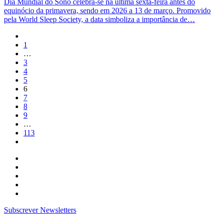
Dia Mundial do Sono celebra-se na última sexta-feira antes do
equinócio da primavera, sendo em 2026 a 13 de março. Promovido
pela World Sleep Society, a data simboliza a importância de…
1
…
3
4
5
6
7
8
9
…
113
Subscrever Newsletters