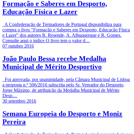
Formação e Saberes em Desporto,
Educação Física e Lazer
A Confederação de Treinadores de Portugal disponibiliza para
compra o livro "Formação e Saberes em Desporto, Educação Física
e Lazer" dos autores R. Resende, A. Albuquerque e R. Gomes.
Consulte aqui o indice O livro tem o valor d…
07 outubro 2016
João Paulo Bessa recebe Medalha
Municipal de Mérito Desportivo
Foi aprovada, por unanimidade, pela Câmara Municipal de Lisboa
a proposta n.º 506/2016 subscrita pelo Sr. Vereador do Desporto,
Jorge Máximo, de atribuição da Medalha Municipal de Mérito
Desp…
30 setembro 2016
Semana Europeia do Desporto e Moniz
Pereira