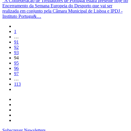
A Confederação de Treinadores de Portugal estará presente hoje no
Encerramento da Semana Europeia do Desporto que vai ser
realizada em conjunto pela Câmara Municipal de Lisboa e IPDJ -
Instituto Portugu&…
1
…
91
92
93
94
95
96
97
…
113
Subscrever Newsletters