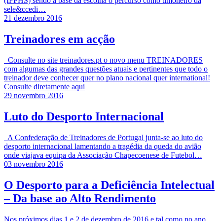
(IFFHS) sendo a base da escolha o percurso como timoneiro da
sele&ccedi…
21 dezembro 2016
Treinadores em acção
Consulte no site treinadores.pt o novo menu TREINADORES
com algumas das grandes questões atuais e pertinentes que todo o
treinador deve conhecer quer no plano nacional quer international!
Consulte diretamente aqui
29 novembro 2016
Luto do Desporto Internacional
A Confederação de Treinadores de Portugal junta-se ao luto do
desporto internacional lamentando a tragédia da queda do avião
onde viajava equipa da Associação Chapecoenese de Futebol…
03 novembro 2016
O Desporto para a Deficiência Intelectual
– Da base ao Alto Rendimento
Nos próximos dias 1 e 2 de dezembro de 2016 e tal como no ano