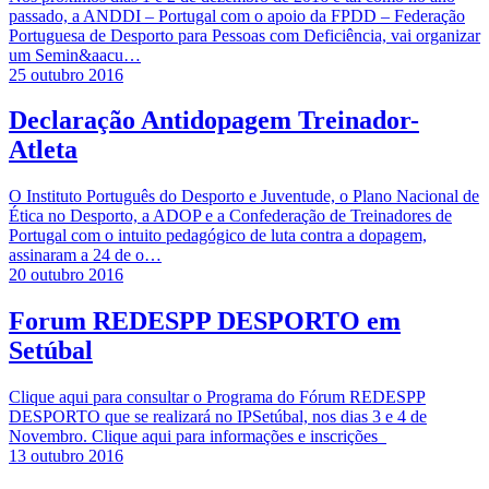
passado, a ANDDI – Portugal com o apoio da FPDD – Federação
Portuguesa de Desporto para Pessoas com Deficiência, vai organizar
um Semin&aacu…
25 outubro 2016
Declaração Antidopagem Treinador-
Atleta
O Instituto Português do Desporto e Juventude, o Plano Nacional de
Ética no Desporto, a ADOP e a Confederação de Treinadores de
Portugal com o intuito pedagógico de luta contra a dopagem,
assinaram a 24 de o…
20 outubro 2016
Forum REDESPP DESPORTO em
Setúbal
Clique aqui para consultar o Programa do Fórum REDESPP
DESPORTO que se realizará no IPSetúbal, nos dias 3 e 4 de
Novembro. Clique aqui para informações e inscrições
13 outubro 2016