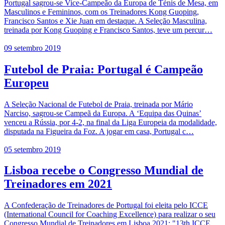
Portugal sagrou-se Vice-Campeão da Europa de Ténis de Mesa, em
Masculinos e Femininos, com os Treinadores Kong Guoping,
Francisco Santos e Xie Juan em destaque. A Seleção Masculina,
treinada por Kong Guoping e Francisco Santos, teve um percur…
09 setembro 2019
Futebol de Praia: Portugal é Campeão
Europeu
A Seleção Nacional de Futebol de Praia, treinada por Mário
Narciso, sagrou-se Campeã da Europa. A ‘Equipa das Quinas’
venceu a Rússia, por 4-2, na final da Liga Europeia da modalidade,
disputada na Figueira da Foz. A jogar em casa, Portugal c…
05 setembro 2019
Lisboa recebe o Congresso Mundial de
Treinadores em 2021
A Confederação de Treinadores de Portugal foi eleita pelo ICCE
(International Council for Coaching Excellence) para realizar o seu
Congresso Mundial de Treinadores em Lisboa 2021: "13th ICCE