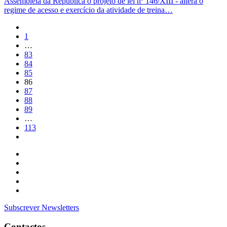
Assembleia da República o projeto de lei nº 146/XIII - altera o
regime de acesso e exercício da atividade de treina…
1
…
83
84
85
86
87
88
89
…
113
Subscrever Newsletters
Contactos