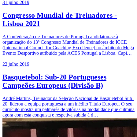
31 julho 2019
Congresso Mundial de Treinadores -
Lisboa 2021
A Confederação de Treinadores de Portugal candidatou-se à
organização do 13º Congresso Mundial de Treinadores do ICCE
(International Council for Coaching Excellence) no âmbito do Mega
Evento Desportivo atribuido pela ACES Portugal a Lisboa, Capi…
22 julho 2019
Basquetebol: Sub-20 Portugueses
Campeões Europeus (Divisão B)
André Martins, Treinador da Seleção Nacional de Basquetebol Sub-
20, liderou a equipa portuguesa a um inédito Título Europeu. O seu
currículo mostra um palmarés de vitórias na modalidade que culmina
agora com esta conquista e respetiva subida à d…