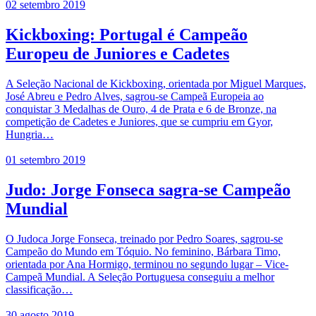
02 setembro 2019
Kickboxing: Portugal é Campeão
Europeu de Juniores e Cadetes
A Seleção Nacional de Kickboxing, orientada por Miguel Marques,
José Abreu e Pedro Alves, sagrou-se Campeã Europeia ao
conquistar 3 Medalhas de Ouro, 4 de Prata e 6 de Bronze, na
competição de Cadetes e Juniores, que se cumpriu em Gyor,
Hungria…
01 setembro 2019
Judo: Jorge Fonseca sagra-se Campeão
Mundial
O Judoca Jorge Fonseca, treinado por Pedro Soares, sagrou-se
Campeão do Mundo em Tóquio. No feminino, Bárbara Timo,
orientada por Ana Hormigo, terminou no segundo lugar – Vice-
Campeã Mundial. A Seleção Portuguesa conseguiu a melhor
classificação…
30 agosto 2019