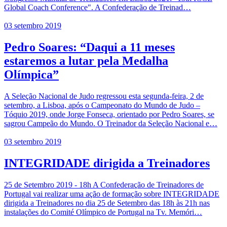
Global Coach Conference". A Confederação de Treinad…
03 setembro 2019
Pedro Soares: “Daqui a 11 meses
estaremos a lutar pela Medalha
Olímpica”
A Seleção Nacional de Judo regressou esta segunda-feira, 2 de
setembro, a Lisboa, após o Campeonato do Mundo de Judo –
Tóquio 2019, onde Jorge Fonseca, orientado por Pedro Soares, se
sagrou Campeão do Mundo. O Treinador da Seleção Nacional e…
03 setembro 2019
INTEGRIDADE dirigida a Treinadores
25 de Setembro 2019 - 18h A Confederação de Treinadores de
Portugal vai realizar uma ação de formação sobre INTEGRIDADE
dirigida a Treinadores no dia 25 de Setembro das 18h às 21h nas
instalações do Comité Olímpico de Portugal na Tv. Memóri…