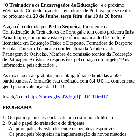
“
O Treinador e os Encarregados de Educação
” é o próximo
Webinar da Confederação de Treinadores de Portugal que se realiza
no próximo dia
23 de Junho, terça-feira, das 18 às 20 horas
.
A ação é moderada por
Pedro Sequeira
, Presidente da
Confederação de Treinadores de Portugal e tem como preletora
Inês
Amado
que, com uma vasta experiência na área do Desporto, é
licenciada em Educação Física e Desporto, Formadora do Desporto
Escolar, Diretora Técnica e coordenadora da Academia de
Patinagem de Odivelas, Membro da comissão técnica da Federação
de Patinagem Artística e responsável pela criação do projeto "Pais
informados, pais educados".
As inscrições são gratuitas, mas obrigatórias e limitadas a 500
participantes. A formação está creditada com
0,4 UC
na componente
geral para revalidação da TPTD.
Inscrição em
https://forms.gle/biWFQHj1uDG1DrcH7
PROGRAMA
1- Os quatro pilares essenciais de uma estrutura clubística.
2- Qual o papel do treinador e do dirigente.
-As principais adversidades entre os agentes desportivos.
-Os principais bloqueios na implementação de novos métodos