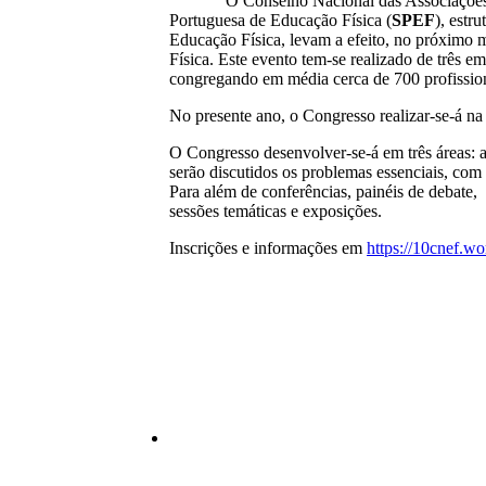
O Conselho Nacional das Associações Pro
Portuguesa de Educação Física (
SPEF
), estr
Educação Física, levam a efeito, no próximo m
Física. Este evento tem-se realizado de três e
congregando em média cerca de 700 profission
No presente ano, o Congresso realizar-se-á 
O Congresso desenvolver-se-á em três áreas: 
serão discutidos os problemas essenciais, com 
Para além de conferências, painéis de debate
sessões temáticas e exposições.
Inscrições e informações em
https://10cnef.w