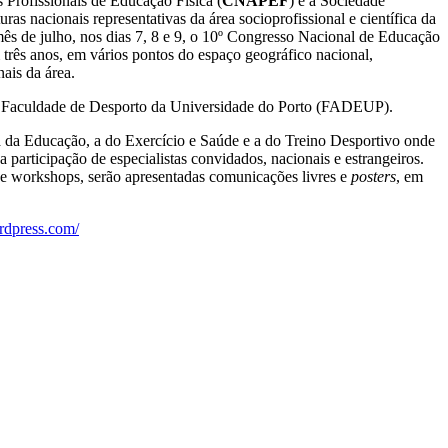
fissionais de Educação Física (
CNAPEF
) e a Sociedade
uturas nacionais representativas da área socioprofissional e científica da
ês de julho, nos dias 7, 8 e 9, o 10º Congresso Nacional de Educação
m três anos, em vários pontos do espaço geográfico nacional,
ais da área.
na Faculdade de Desporto da Universidade do Porto (FADEUP).
a da Educação, a do Exercício e Saúde e a do Treino Desportivo onde
a participação de especialistas convidados, nacionais e estrangeiros.
, e workshops, serão apresentadas comunicações livres e
posters
, em
ordpress.com/