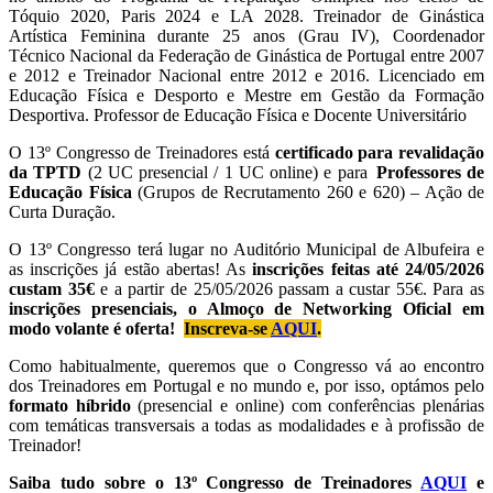
Tóquio 2020, Paris 2024 e LA 2028. Treinador de Ginástica
Artística Feminina durante 25 anos (Grau IV), Coordenador
Técnico Nacional da Federação de Ginástica de Portugal entre 2007
e 2012 e Treinador Nacional entre 2012 e 2016. Licenciado em
Educação Física e Desporto e Mestre em Gestão da Formação
Desportiva. Professor de Educação Física e Docente Universitário
O 13º Congresso de Treinadores está
certificado para revalidação
da TPTD
(2 UC presencial / 1 UC online) e para
Professores de
Educação Física
(Grupos de Recrutamento 260 e 620) – Ação de
Curta Duração.
O 13º Congresso terá lugar no Auditório Municipal de Albufeira e
as inscrições já estão abertas! As
inscrições feitas até 24/05/2026
custam 35€
e a partir de 25/05/2026 passam a custar 55€. Para as
inscrições presenciais, o Almoço de Networking Oficial em
modo volante é oferta!
Inscreva-se
AQUI
.
Como habitualmente, queremos que o Congresso vá ao encontro
dos Treinadores em Portugal e no mundo e, por isso, optámos pelo
formato híbrido
(presencial e online) com conferências plenárias
com temáticas transversais a todas as modalidades e à profissão de
Treinador!
Saiba tudo sobre o 13º Congresso de Treinadores
AQUI
e