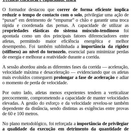
O formador destacou que
correr de forma eficiente implica
reduzir o tempo de contacto com o solo
, privilegiar uma ação de
“puxar” em detrimento de “empurrar” o chão e garantir uma troca
rápida e coordenada das pernas. A capacidade de utilizar as
p
ropriedades elásticas do sistema músculo-tendinoso
foi
apontada como um dos principais fatores diferenciadores entre
atletas, permitindo maior eficiência energética e melhor
desempenho. Foi também sublinhada a
importância da rigidez
(stiffness) ao nível do tornozelo
, essencial para minimizar perdas
de energia e melhorar a reatividade durante a corrida.
A sessão abordou ainda as diferentes fases da corrida — aceleração,
velocidade máxima e desaceleração — evidenciando que os atletas
mais evoluídos conseguem
prolongar a fase de aceleração
e adiar
o momento de perda de velocidade.
Por outro lado, atletas menos experientes tendem a verticalizar
precocemente, comprometendo a capacidade de manter velocidades
elevadas. A gestão do esforço e da velocidade revelou-se também
dependente da distância, sendo distintas as exigências entre provas
de 60 e 100 metros.
No plano metodológico, foi reforçada a
importância de privilegiar
a qualidade da execução em detrimento da quantidade de