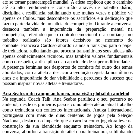
até se tornar pentacampeã mundial. A atleta explicou que o caminho
até ao alto rendimento é construído através de trabalho diário,
disciplina e resiliência, sublinhando que muitas vezes o público vê
apenas os títulos, mas desconhece os sacrifícios e a dedicação que
fazem parte da vida de um atleta de competição. Durante a conversa,
destacou também a importância da preparação mental na
competição, referindo que o controlo emocional e a confiança no
trabalho realizado são fatores decisivos no momento do
combate. Francisca Cardoso abordou ainda a transição para o papel
de treinadora, salientando que procura transmitir aos seus atletas não
apenas conhecimentos técnicos, mas também valores fundamentais
como o respeito, a disciplina e a capacidade de superar dificuldades.
A presença feminina nos desportos de combate foi outro dos temas
abordados, com a atleta a destacar a evolução registada nos últimos
anos e a importância de dar visibilidade a percursos de sucesso que
possam inspirar novas atletas e treinadoras.
Ana Seabra: do campo ao banco, uma visão global do andebol
Na segunda Coach Talk, Ana Seabra partilhou o seu percurso no
andebol, desde os primeiros passos como atleta até ao atual trabalho
como treinadora em contextos internacionais. Antiga internacional
portuguesa com mais de duas centenas de jogos pela Seleção
Nacional, destacou o impacto que a carreira como jogadora teve na
construção da sua identidade enquanto treinadora. Ao longo da
conversa, abordou a transição de atleta para treinadora, sublinhando