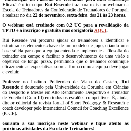
Eficaz
" é o tema que
Rui Resende
traz para mais um webinar da
Escola de Treinadores da Confederação de Treinadores de Portugal,
a realizar no dia
22 de novembro
,
sexta-feira
, das
21 às 23 horas
.
O webinar está creditado com 0,2 UC para a revalidação da
TPTD e a inscrição é gratuita mas obrigatória
AQUI
.
Rui Resende vai procurar ajudar os treinadores a identificar e
estruturar os elementos-chave de um modelo de jogo, criando uma
base sólida para que a equipa entenda e implemente a filosofia do
treinador em campo e facilitar o desenvolvimento de uma visão e
objetivos de longo prazo, permitindo que o treinador comunique
eficazmente as expectativas sobre a forma como a equipa deve jogar
e evoluir.
Professor no Instituto Politécnico de Viana do Castelo,
Rui
Resende
é doutorado pela Universidade da Corunha em Ciências
do Desporto e Mestre em Alto Rendimento Desportivo e Treinador
de Voleibol (Grau III) em todos os escalões competitivos. É, ainda,
diretor editorial da revista Jornal of Sport Pedagogy & Research e
coach developer pelo International Council for Coaching Excellence
(ICCE).
Garanta a sua inscrição neste webinar e fique atento às
próximas atividades da Escola de Treinadores!