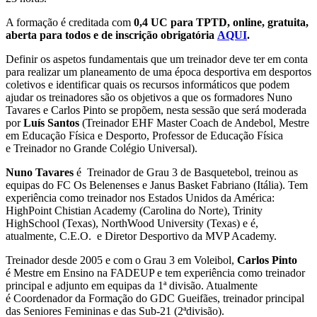
A formação é creditada com
0,4 UC para TPTD, online, gratuita,
aberta para todos e de inscrição obrigatória
AQUI
.
Definir os aspetos fundamentais que um treinador deve ter em conta
para realizar um planeamento de uma época desportiva em desportos
coletivos e identificar quais os recursos informáticos que podem
ajudar os treinadores são os objetivos a que os formadores Nuno
Tavares e Carlos Pinto se propõem, nesta sessão que será moderada
por
Luís Santos
(Treinador EHF Master Coach de Andebol, Mestre
em Educação Física e Desporto, Professor de Educação Física
e Treinador no Grande Colégio Universal).
Nuno Tavares
é Treinador de Grau 3 de Basquetebol, treinou as
equipas do FC Os Belenenses e Janus Basket Fabriano (Itália). Tem
experiência como treinador nos Estados Unidos da América:
HighPoint Chistian Academy (Carolina do Norte), Trinity
HighSchool (Texas), NorthWood University (Texas) e é,
atualmente, C.E.O. e Diretor Desportivo da MVP Academy.
Treinador desde 2005 e com o Grau 3 em Voleibol,
Carlos Pinto
é Mestre em Ensino na FADEUP e tem experiência como treinador
principal e adjunto em equipas da 1ª divisão. Atualmente
é Coordenador da Formação do GDC Gueifães, treinador principal
das Seniores Femininas e das Sub-21 (2ªdivisão).