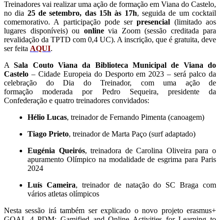
Treinadores vai realizar uma ação de formação em Viana do Castelo,
no dia
25 de setembro, das 15h às 17h
, seguida de um cocktail
comemorativo. A participação pode ser
presencial
(limitado aos
lugares disponíveis) ou
online
via Zoom (sessão creditada para
revalidação da TPTD com 0,4 UC). A inscrição, que é gratuita, deve
ser feita
AQUI
.
A
Sala Couto Viana da Biblioteca Municipal de Viana do
Castelo
– Cidade Europeia do Desporto em 2023 – será palco da
celebração do Dia do Treinador, com uma ação de
formação moderada por Pedro Sequeira, presidente da
Confederação e quatro treinadores convidados:
Hélio Lucas
, treinador de Fernando Pimenta (canoagem)
Tiago Prieto
, treinador de Marta Paço (surf adaptado)
Eugénia Queirós
, treinadora de Carolina Oliveira para o
apuramento Olímpico na modalidade de esgrima para Paris
2024
Luís Cameira
, treinador de natação do SC Braga com
vários atletas olímpicos
Nesta sessão irá também ser explicado o novo projeto erasmus+
GOAL 4 PDM: Gamified and Online Activities for Learning to