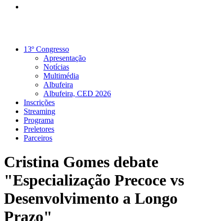
13º Congresso
Apresentação
Notícias
Multimédia
Albufeira
Albufeira, CED 2026
Inscrições
Streaming
Programa
Preletores
Parceiros
Cristina Gomes debate
"Especialização Precoce vs
Desenvolvimento a Longo
Prazo"