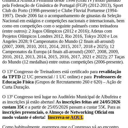
Ginástica Artística Feminina desde 1994 (Grau IV) tendo passado
pela Federação de Ginástica de Portugal (FGP) (2012-2013), Sport
Club do Porto (1998-presente) e Clube Fluvial Portuense (1994-
1997). Desde 2006 faz o acompanhamento de ginastas da Seleção
Nacional em estágios e competições nacionais e internacionais, bem
como em competições com o seguinte palmarés como treinadora
(entre outros): 2 Jogos Olímpicos (2012 e 2016); Atletas com
Projetos Olímpicos Londres 2012, Rio 2016, Tokyo 2020 e Los
Angeles 2028; 9 Campeonatos do Mundo (2 finais all-around)
(2007, 2009, 2010, 2011, 2014, 2015, 2017, 2018 e 2025); 12
Campeonatos da Europa (4 finais all-around) (2007, 2008, 2009,
2010, 2012, 2013, 2014, 2015, 2016, 2017, 2021 e 2022); 27 Taças
do Mundo (12 medalhas) entre outras competições (2006-presente).
O 13º Congresso de Treinadores está certificado para
revalidação
da TPTD
(2 UC presencial / 1 UC online) e para
Professores de
Educação Física
(Grupos de Recrutamento 260 e 620) – Ação de
Curta Duração.
O 13º Congresso terá lugar no Auditório Municipal de Albufeira e
as inscrições já estão abertas!
As inscrições feitas até 24/05/2026
custam 35€
e a partir de 25/05/2026 passam a custar 55€. Para as
inscrições presenciais, o Almoço de Networking Oficial em
modo volante é oferta!
Inscreva-se
AQUI
.
Como habitualmente, queremos que o Congresso vá ao encontro