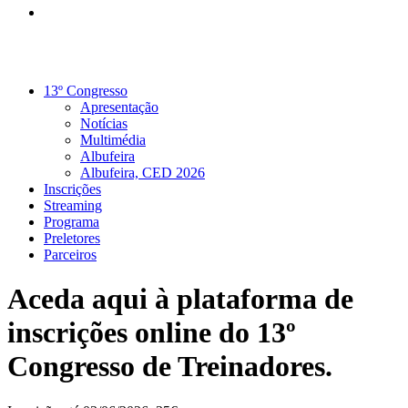
13º Congresso
Apresentação
Notícias
Multimédia
Albufeira
Albufeira, CED 2026
Inscrições
Streaming
Programa
Preletores
Parceiros
Aceda aqui à plataforma de
inscrições online do 13º
Congresso de Treinadores.