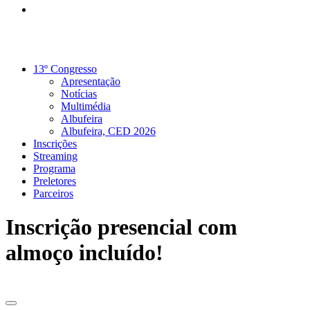
13º Congresso
Apresentação
Notícias
Multimédia
Albufeira
Albufeira, CED 2026
Inscrições
Streaming
Programa
Preletores
Parceiros
Inscrição presencial com
almoço incluído!