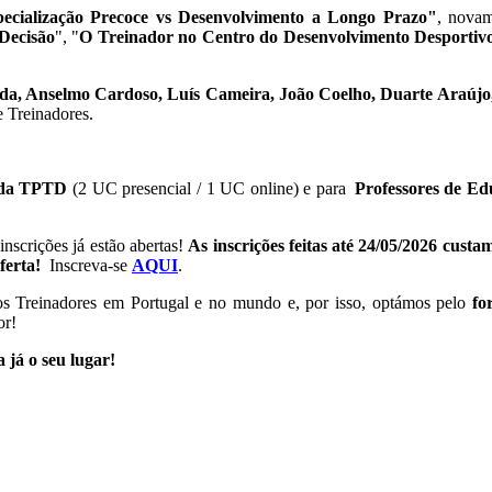
cialização Precoce vs Desenvolvimento a Longo Prazo"
, novam
Decisão
", "
O Treinador no Centro do Desenvolvimento Desportiv
uda, Anselmo Cardoso, Luís Cameira, João Coelho, Duarte Araújo,
 Treinadores.
o da TPTD
(2 UC presencial / 1 UC online) e para
Professores de Ed
nscrições já estão abertas!
As inscrições feitas até 24/05/2026 custa
ferta!
Inscreva-se
AQUI
.
s Treinadores em Portugal e no mundo e, por isso, optámos pelo
fo
or!
 já o seu lugar!