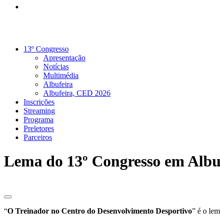
13º Congresso
Apresentação
Notícias
Multimédia
Albufeira
Albufeira, CED 2026
Inscrições
Streaming
Programa
Preletores
Parceiros
Lema do 13º Congresso em Albu
“
O Treinador no Centro do Desenvolvimento Desportivo
” é o le