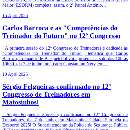
Maior (ESDRM) completa, assim, o 2º Painel António…
15 April 2025
Carlos Barroca e as "Competências do
Treinador do Futuro" no 12º Congresso
A primeira sessão do 12º Congresso de Treinadores é dedicada às
"Competências do Treinador do Futuro", temática que Carlos
Barroca, Treinador de Basquetebol vai apresentar a solo das 10h às
10h30, dia 7 de junho, no Teatro Constantino Nery, em…
10 April 2025
Sérgio Felgueiras confirmado no 12º
Congresso de Treinadores em
Matosinhos!
Sérgio Felgueiras é presença confirmada no 12º Congresso de
Treinadores, dia 7 de junho, em Matosinhos Cidade Europeia do
Desporto 2025! O Superintendente da Polícia de Segurança Pública