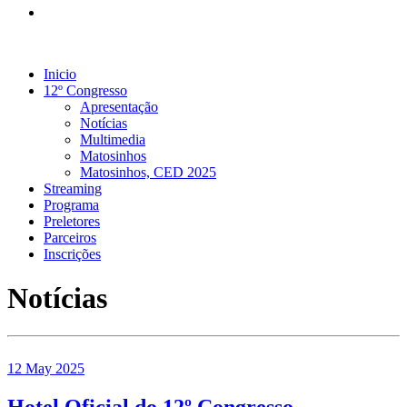
Inicio
12º Congresso
Apresentação
Notícias
Multimedia
Matosinhos
Matosinhos, CED 2025
Streaming
Programa
Preletores
Parceiros
Inscrições
Notícias
12 May 2025
Hotel Oficial do 12º Congresso -