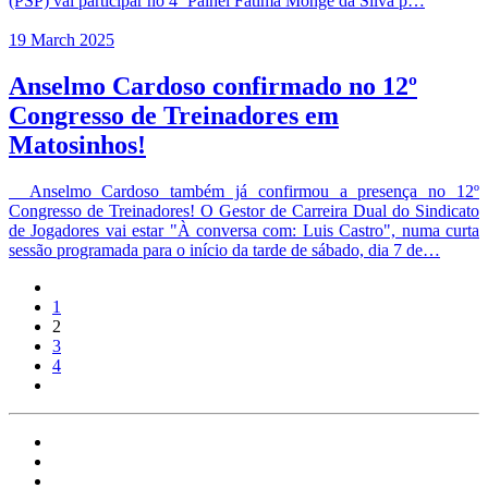
(PSP) vai participar no 4º Painel Fátima Monge da Silva p…
19 March 2025
Anselmo Cardoso confirmado no 12º
Congresso de Treinadores em
Matosinhos!
Anselmo Cardoso também já confirmou a presença no 12º
Congresso de Treinadores! O Gestor de Carreira Dual do Sindicato
de Jogadores vai estar "À conversa com: Luis Castro", numa curta
sessão programada para o início da tarde de sábado, dia 7 de…
1
2
3
4