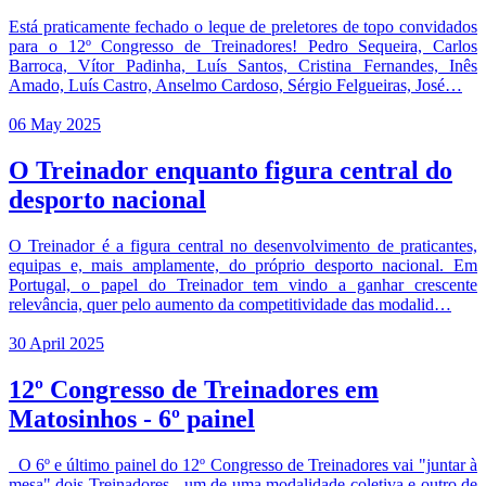
Está praticamente fechado o leque de preletores de topo convidados
para o 12º Congresso de Treinadores! Pedro Sequeira, Carlos
Barroca, Vítor Padinha, Luís Santos, Cristina Fernandes, Inês
Amado, Luís Castro, Anselmo Cardoso, Sérgio Felgueiras, José…
06 May 2025
O Treinador enquanto figura central do
desporto nacional
O Treinador é a figura central no desenvolvimento de praticantes,
equipas e, mais amplamente, do próprio desporto nacional. Em
Portugal, o papel do Treinador tem vindo a ganhar crescente
relevância, quer pelo aumento da competitividade das modalid…
30 April 2025
12º Congresso de Treinadores em
Matosinhos - 6º painel
O 6º e último painel do 12º Congresso de Treinadores vai "juntar à
mesa" dois Treinadores - um de uma modalidade coletiva e outro de