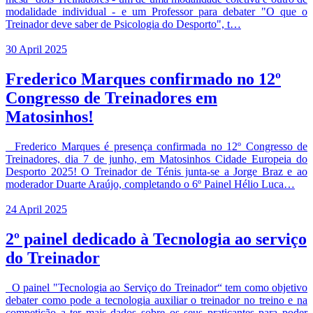
modalidade individual - e um Professor para debater "O que o
Treinador deve saber de Psicologia do Desporto", t…
30 April 2025
Frederico Marques confirmado no 12º
Congresso de Treinadores em
Matosinhos!
Frederico Marques é presença confirmada no 12º Congresso de
Treinadores, dia 7 de junho, em Matosinhos Cidade Europeia do
Desporto 2025! O Treinador de Ténis junta-se a Jorge Braz e ao
moderador Duarte Araújo, completando o 6º Painel Hélio Luca…
24 April 2025
2º painel dedicado à Tecnologia ao serviço
do Treinador
O painel "Tecnologia ao Serviço do Treinador“ tem como objetivo
debater como pode a tecnologia auxiliar o treinador no treino e na
competição a ter mais dados sobre os seus praticantes para poder