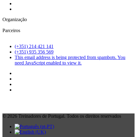
Organização
Parceiros
(+351) 214 421 141
(+351) 935 356 569
This email address is being protected from spambots. You
need JavaScript enabled to view it.
©
2026
Treinadores de Portugal. Todos os direitos reservados