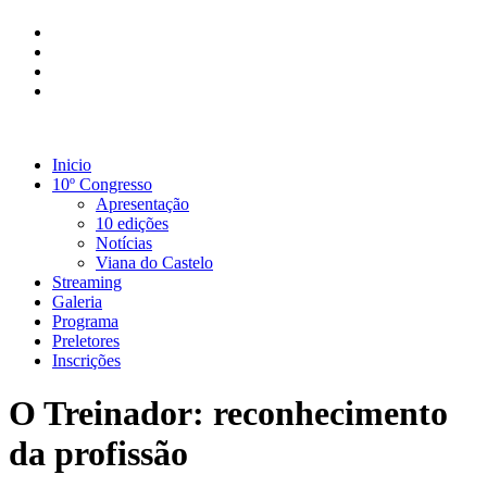
Inicio
10º Congresso
Apresentação
10 edições
Notícias
Viana do Castelo
Streaming
Galeria
Programa
Preletores
Inscrições
O Treinador: reconhecimento
da profissão