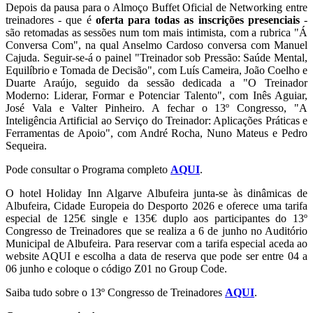
Depois da pausa para o Almoço Buffet Oficial de Networking entre
treinadores - que é
oferta para todas as inscrições presenciais
-
são retomadas as sessões num tom mais intimista, com a rubrica "Á
Conversa Com", na qual Anselmo Cardoso conversa com Manuel
Cajuda. Seguir-se-á o painel "Treinador sob Pressão: Saúde Mental,
Equilíbrio e Tomada de Decisão", com Luís Cameira, João Coelho e
Duarte Araújo, seguido da sessão dedicada a "O Treinador
Moderno: Liderar, Formar e Potenciar Talento", com Inês Aguiar,
José Vala e Valter Pinheiro. A fechar o 13º Congresso, "A
Inteligência Artificial ao Serviço do Treinador: Aplicações Práticas e
Ferramentas de Apoio", com André Rocha, Nuno Mateus e Pedro
Sequeira.
Pode consultar o Programa completo
AQUI
.
O hotel Holiday Inn Algarve Albufeira junta-se às dinâmicas de
Albufeira, Cidade Europeia do Desporto 2026 e oferece uma tarifa
especial de 125€ single e 135€ duplo aos participantes do 13º
Congresso de Treinadores que se realiza a 6 de junho no Auditório
Municipal de Albufeira. Para reservar com a tarifa especial aceda ao
website AQUI e escolha a data de reserva que pode ser entre 04 a
06 junho e coloque o código Z01 no Group Code.
Saiba tudo sobre o 13º Congresso de Treinadores
AQUI
.