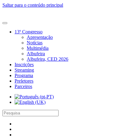
Saltar para o conteúdo principal
13º Congresso
Apresentação
Notícias
Multimédia
Albufeira
Albufeira, CED 2026
Inscrições
Streaming
Programa
Preletores
Parceiros