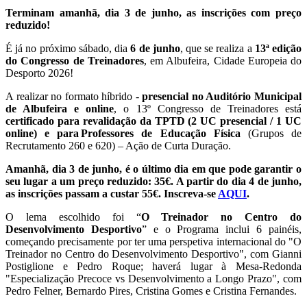
Terminam amanhã, dia 3 de junho, as inscrições com preço
reduzido!
É já no próximo sábado, dia
6 de junho
, que se realiza a
13ª edição
do Congresso de Treinadores
, em Albufeira, Cidade Europeia do
Desporto 2026!
A realizar no formato híbrido -
presencial no Auditório Municipal
de Albufeira e online
, o 13º Congresso de Treinadores está
certificado para revalidação da TPTD (2 UC presencial / 1 UC
online) e para Professores de Educação Física
(Grupos de
Recrutamento 260 e 620) – Ação de Curta Duração.
Amanhã, dia 3 de junho, é o último dia em que pode garantir o
seu lugar a um preço reduzido: 35€. A partir do dia 4 de junho,
as inscrições passam a custar 55€. Inscreva-se
AQUI
.
O lema escolhido foi “
O Treinador no Centro do
Desenvolvimento Desportivo
” e o Programa inclui 6 painéis,
começando precisamente por ter uma perspetiva internacional do "O
Treinador no Centro do Desenvolvimento Desportivo", com Gianni
Postiglione e Pedro Roque; haverá lugar à Mesa-Redonda
"Especialização Precoce vs Desenvolvimento a Longo Prazo", com
Pedro Felner, Bernardo Pires, Cristina Gomes e Cristina Fernandes.