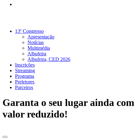
13º Congresso
Apresentação
Notícias
Multimédia
Albufeira
Albufeira, CED 2026
Inscrições
Streaming
Programa
Preletores
Parceiros
Garanta o seu lugar ainda com
valor reduzido!