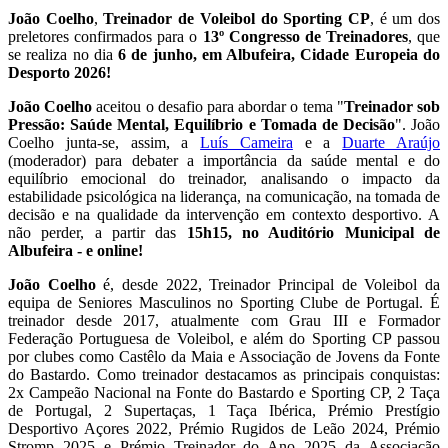
João Coelho
,
Treinador de Voleibol do Sporting CP
, é um dos
preletores confirmados para o
13º Congresso de Treinadores
, que
se realiza no dia
6 de junho, em Albufeira, Cidade Europeia do
Desporto 2026!
João Coelho
aceitou o desafio para abordar o tema "
Treinador sob
Pressão: Saúde Mental, Equilíbrio e Tomada de Decisão
". João
Coelho junta-se, assim, a
Luís Cameira
e a
Duarte Araújo
(moderador) para debater a importância da saúde mental e do
equilíbrio emocional do treinador, analisando o impacto da
estabilidade psicológica na liderança, na comunicação, na tomada de
decisão e na qualidade da intervenção em contexto desportivo. A
não perder, a partir das
15h15, no Auditório Municipal de
Albufeira - e online!
João Coelho
é, desde 2022, Treinador Principal de Voleibol da
equipa de Seniores Masculinos no Sporting Clube de Portugal. É
treinador desde 2017, atualmente com Grau III e Formador
Federação Portuguesa de Voleibol, e além do Sporting CP passou
por clubes como Castêlo da Maia e Associação de Jovens da Fonte
do Bastardo. Como treinador destacamos as principais conquistas:
2x Campeão Nacional na Fonte do Bastardo e Sporting CP, 2 Taça
de Portugal, 2 Supertaças, 1 Taça Ibérica, Prémio Prestígio
Desportivo Açores 2022, Prémio Rugidos de Leão 2024, Prémio
Stromp 2025 e Prémio Treinador do Ano 2025 da Associação