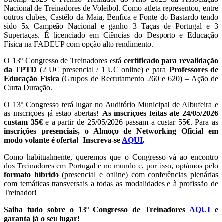
Nacional de Treinadores de Voleibol. Como atleta representou, entre
outros clubes, Castêlo da Maia, Benfica e Fonte do Bastardo tendo
sido 5x Campeão Nacional e ganho 3 Taças de Portugal e 3
Supertaças. É licenciado em Ciências do Desporto e Educação
Física na FADEUP com opção alto rendimento.
O 13º Congresso de Treinadores está
certificado para revalidação
da TPTD
(2 UC presencial / 1 UC online) e para
Professores de
Educação Física
(Grupos de Recrutamento 260 e 620) – Ação de
Curta Duração.
O 13º Congresso terá lugar no Auditório Municipal de Albufeira e
as inscrições já estão abertas!
As inscrições feitas até 24/05/2026
custam 35€
e a partir de 25/05/2026 passam a custar 55€. Para as
inscrições presenciais, o Almoço de Networking Oficial em
modo volante é oferta! Inscreva-se
AQUI
.
Como habitualmente, queremos que o Congresso vá ao encontro
dos Treinadores em Portugal e no mundo e, por isso, optámos pelo
formato híbrido
(presencial e online) com conferências plenárias
com temáticas transversais a todas as modalidades e à profissão de
Treinador!
Saiba tudo sobre o 13º Congresso de Treinadores
AQUI
e
garanta já o seu lugar!