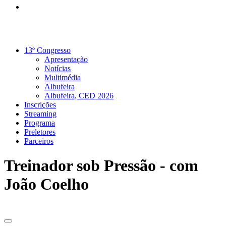
13º Congresso
Apresentação
Notícias
Multimédia
Albufeira
Albufeira, CED 2026
Inscrições
Streaming
Programa
Preletores
Parceiros
Treinador sob Pressão - com
João Coelho