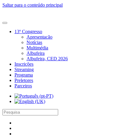
Saltar para o conteúdo principal
13º Congresso
Apresentação
Notícias
Multimédia
Albufeira
Albufeira, CED 2026
Inscrições
Streaming
Programa
Preletores
Parceiros