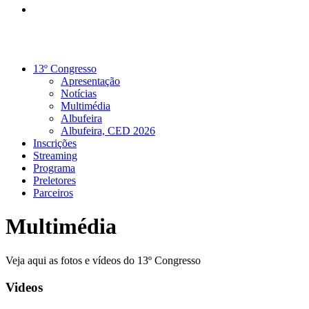
13º Congresso
Apresentação
Notícias
Multimédia
Albufeira
Albufeira, CED 2026
Inscrições
Streaming
Programa
Preletores
Parceiros
Multimédia
Veja aqui as fotos e vídeos do 13º Congresso
Videos