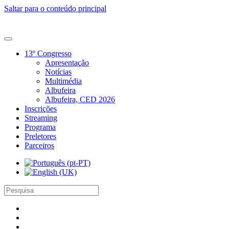
Saltar para o conteúdo principal
13º Congresso
Apresentação
Notícias
Multimédia
Albufeira
Albufeira, CED 2026
Inscrições
Streaming
Programa
Preletores
Parceiros