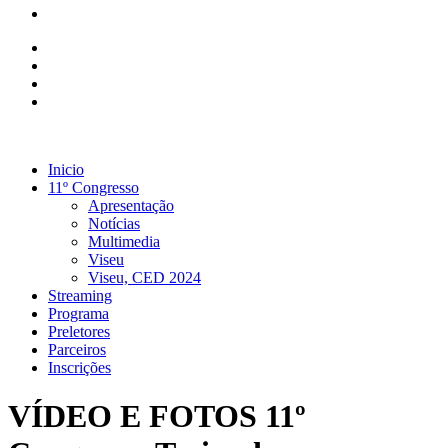
Inicio
11º Congresso
Apresentação
Notícias
Multimedia
Viseu
Viseu, CED 2024
Streaming
Programa
Preletores
Parceiros
Inscrições
VÍDEO E FOTOS 11º